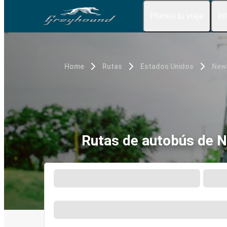
Planea tu viaje
In
Home
Rutas
Estados Unidos
Newa
Rutas de autobús de N