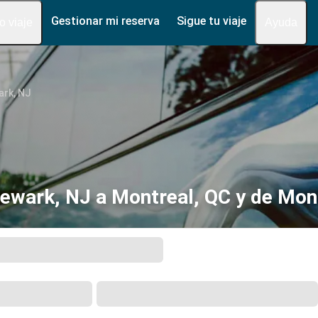
Gestionar mi reserva
Sigue tu viaje
fo viaje
Ayuda
rk, NJ
ewark, NJ a Montreal, QC y de Mon