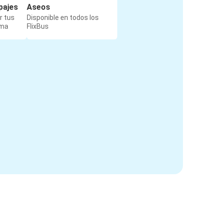
pajes
Aseos
r tus
Disponible en todos los
rma
FlixBus