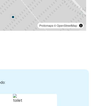
Protomaps
©
OpenStreetMap
odo: