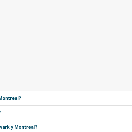
 Montreal?
?
wark y Montreal?