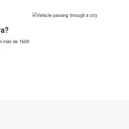
ra?
on más de 1600
.
 directo