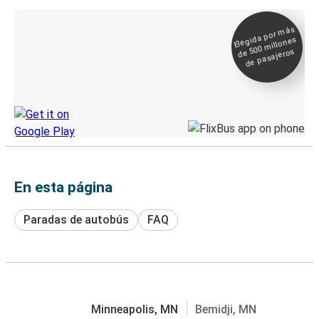
Elegida por
más
de 500
Boleto digital y
millones
seguimiento en
de pasajeros
directo
Descubre la App de Greyhound
En esta página
Paradas de autobús
FAQ
Minneapolis, MN
Bemidji, MN