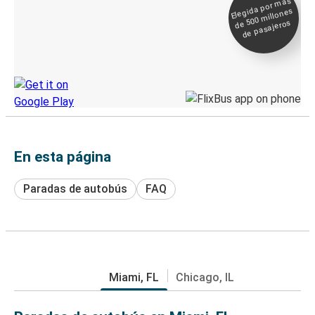
Elegida por
más
de 500
Boleto digital y
millones
seguimiento en
de pasajeros
directo
Descubre la App de Greyhound
En esta página
Paradas de autobús
FAQ
Miami, FL
Chicago, IL