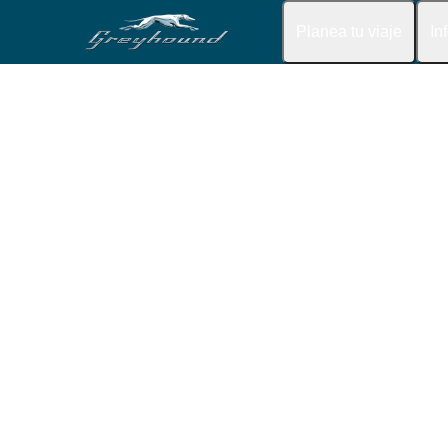
Planea tu viaje
In