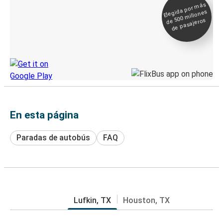
Elegida por
más
de 500
Boleto digital y
millones
seguimiento en
de pasajeros
directo
Descubre la App de Greyhound
En esta página
Paradas de autobús
FAQ
Lufkin, TX
Houston, TX