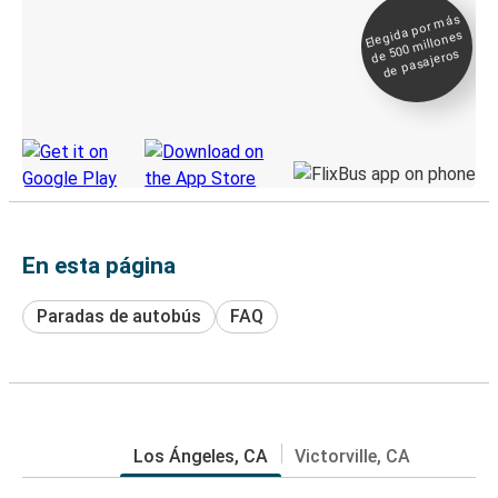
Elegida por
más
de 500
Boleto digital y
millones
seguimiento en
de pasajeros
directo
Descubre la App de Greyhound
En esta página
Paradas de autobús
FAQ
Los Ángeles, CA
Victorville, CA