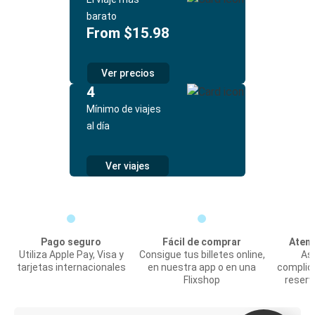
barato
From $15.98
Ver precios
4
Mínimo de viajes
al día
Ver viajes
Pago seguro
Fácil de comprar
Atenc
Utiliza Apple Pay, Visa y
Consigue tus billetes online,
Asi
tarjetas internacionales
en nuestra app o en una
complic
Flixshop
reserv