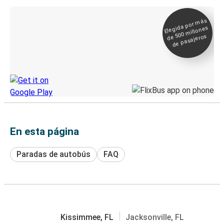
Elegida por
más
de 500
Boleto digital y
millones
seguimiento en
de pasajeros
directo
Descubre la App de Greyhound
En esta página
Paradas de autobús
FAQ
Kissimmee, FL
Jacksonville, FL