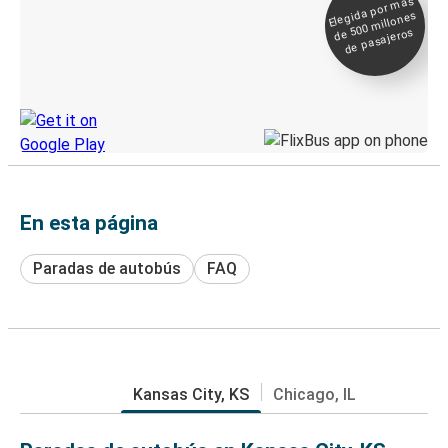
Elegida por
más
de 500
Boleto digital y
millones
seguimiento en
de pasajeros
directo
Descubre la App de Greyhound
En esta página
Paradas de autobús
FAQ
Kansas City, KS
Chicago, IL