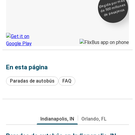
Elegida por
más
de 500
Boleto digital y
millones
seguimiento en
de pasajeros
directo
Descubre la App de Greyhound
En esta página
Paradas de autobús
FAQ
Indianapolis, IN
Orlando, FL