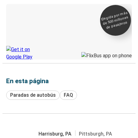
Elegida por
más
de 500
Boleto digital y
millones
seguimiento en
de pasajeros
directo
Descubre la App de Greyhound
En esta página
Paradas de autobús
FAQ
Harrisburg, PA
Pittsburgh, PA