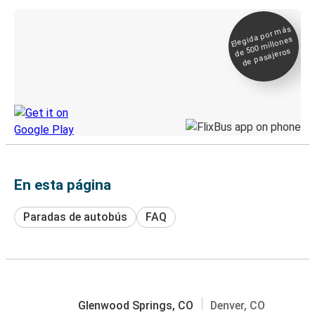
Elegida por
más
de 500
Boleto digital y
millones
seguimiento en
de pasajeros
directo
Descubre la App de Greyhound
En esta página
Paradas de autobús
FAQ
Glenwood Springs, CO
Denver, CO