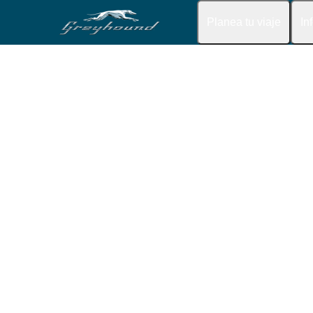
Planea tu viaje
In