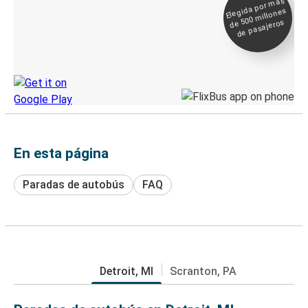
Elegida por
más
de 500
Boleto digital y
millones
seguimiento en
de pasajeros
directo
Descubre la App de Greyhound
En esta página
Paradas de autobús
FAQ
Detroit, MI
Scranton, PA