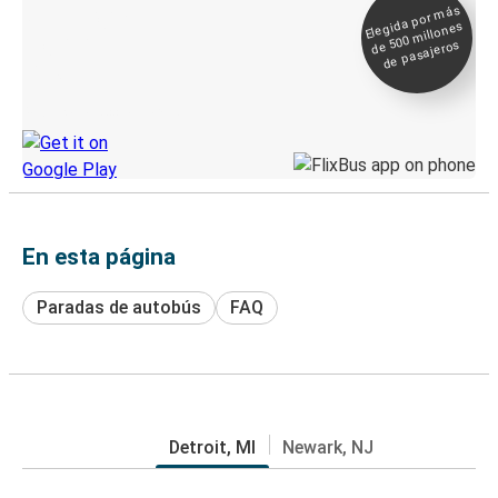
Elegida por
más
de 500
Boleto digital y
millones
seguimiento en
de pasajeros
directo
Descubre la App de Greyhound
En esta página
Paradas de autobús
FAQ
Detroit, MI
Newark, NJ