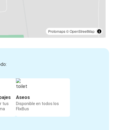
Protomaps
©
OpenStreetMap
odo:
pajes
Aseos
r tus
Disponible en todos los
rma
FlixBus