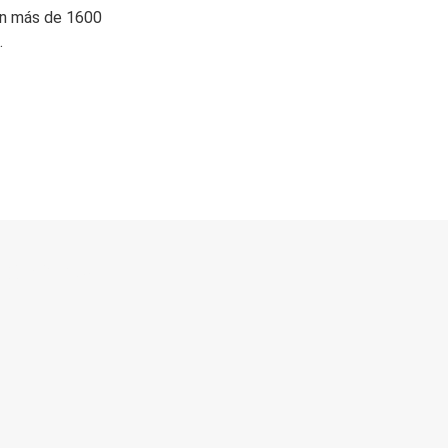
on más de 1600
.
 directo