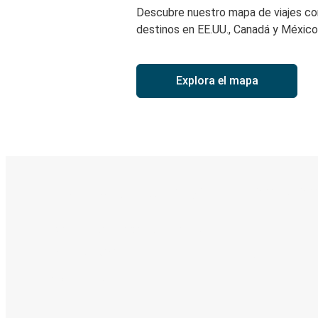
Descubre nuestro mapa de viajes c
destinos en EE.UU., Canadá y México
Explora el mapa
Boleto digital y seguimiento en
Descubre la App de Greyhound
Reserva viajes
Tus boletos
Sigue tu viaje