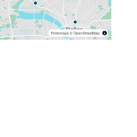
Protomaps
©
OpenStreetMap