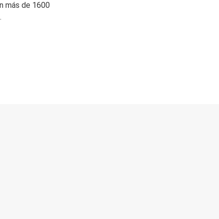
on más de 1600
.
 directo