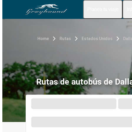
Planea tu viaje
In
Home
Rutas
Estados Unidos
Dall
Rutas de autobús de Dallas