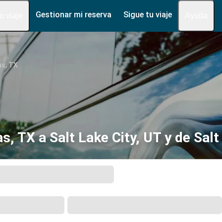
Gestionar mi reserva
Sigue tu viaje
fo viaje
Ayuda
as, TX
, TX a Salt Lake City, UT y de Salt