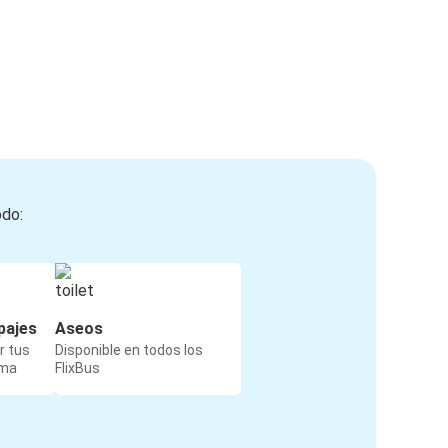
odo:
pajes
Aseos
r tus
Disponible en todos los
rma
FlixBus