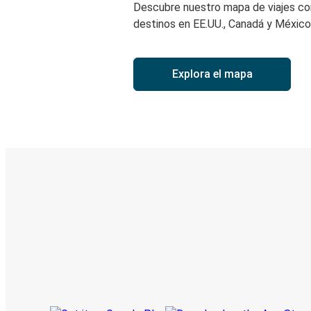
Descubre nuestro mapa de viajes c
destinos en EE.UU., Canadá y México
Explora el mapa
Boleto digital y seguimiento en
Descubre la App de Greyhound
Reserva viajes
Tus boletos
Sigue tu viaje