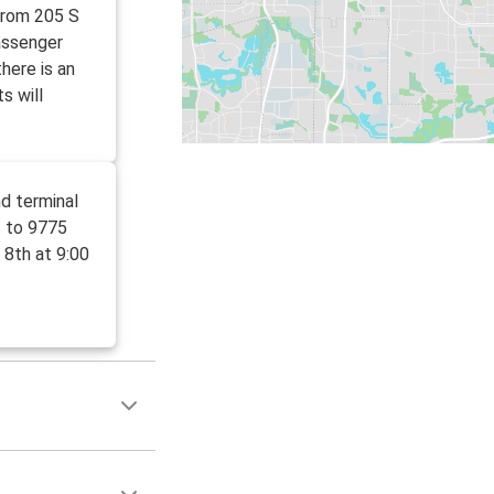
from 205 S
assenger
here is an
s will
d terminal
t to 9775
 8th at 9:00