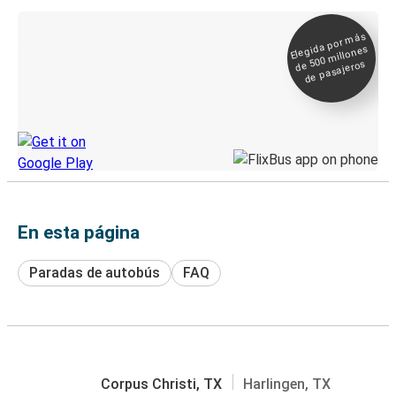
Elegida por
más
de 500
Boleto digital y
millones
seguimiento en
de pasajeros
directo
Descubre la App de Greyhound
En esta página
Paradas de autobús
FAQ
Corpus Christi, TX
Harlingen, TX