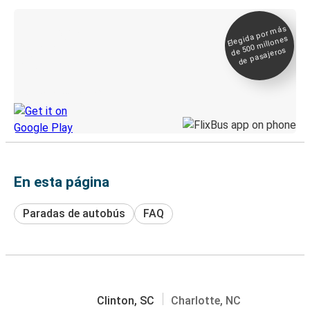
Elegida por
más
de 500
Boleto digital y
millones
seguimiento en
de pasajeros
directo
Descubre la App de Greyhound
En esta página
Paradas de autobús
FAQ
Clinton, SC
Charlotte, NC