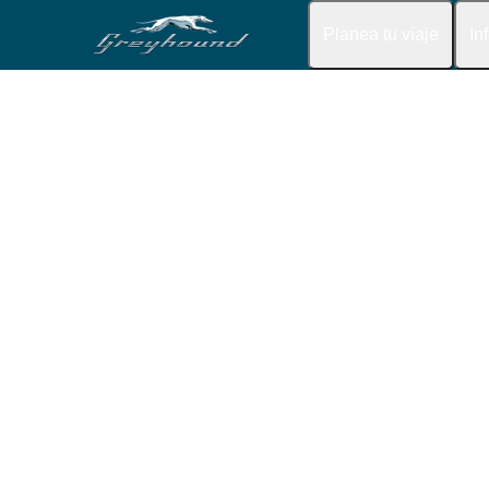
Planea tu viaje
In