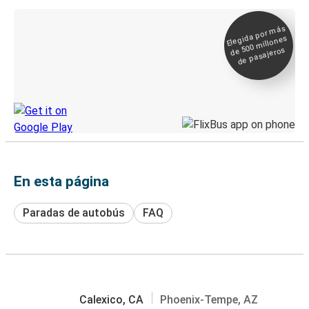
Elegida por
más
de 500
Boleto digital y
millones
seguimiento en
de pasajeros
directo
Descubre la App de Greyhound
En esta página
Paradas de autobús
FAQ
Calexico, CA
Phoenix-Tempe, AZ