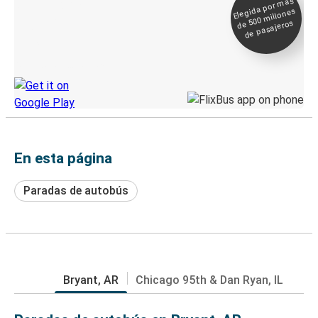
Elegida por
más
de 500
Boleto digital y
millones
seguimiento en
de pasajeros
directo
Descubre la App de Greyhound
En esta página
Paradas de autobús
Bryant, AR
Chicago 95th & Dan Ryan, IL