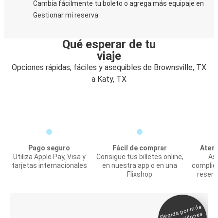
Cambia fácilmente tu boleto o agrega más equipaje en
Gestionar mi reserva.
Qué esperar de tu
viaje
Opciones rápidas, fáciles y asequibles de Brownsville, TX
a Katy, TX
Pago seguro
Fácil de comprar
Atenc
Utiliza Apple Pay, Visa y
Consigue tus billetes online,
Asi
tarjetas internacionales
en nuestra app o en una
complic
Flixshop
reserv
Elegida por
más
de 500
Boleto digital y