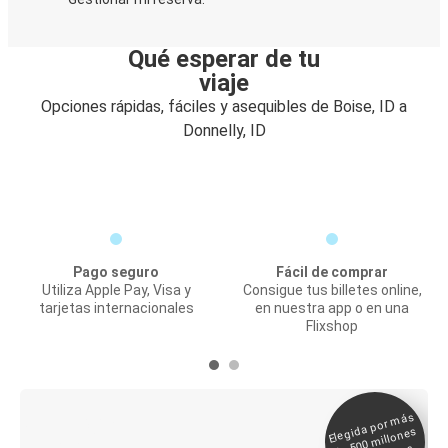
Qué esperar de tu
viaje
Opciones rápidas, fáciles y asequibles de Boise, ID a
Donnelly, ID
Pago seguro
Fácil de comprar
Utiliza Apple Pay, Visa y
Consigue tus billetes online,
tarjetas internacionales
en nuestra app o en una
Flixshop
Elegida por
más
de 500
Boleto digital y
millones