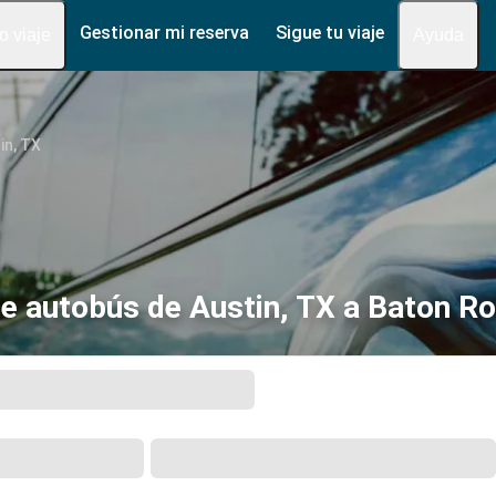
Gestionar mi reserva
Sigue tu viaje
fo viaje
Ayuda
in, TX
e autobús de Austin, TX a Baton R