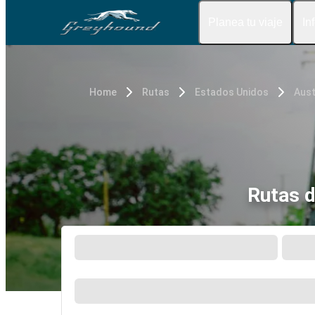
Planea tu viaje
In
Home
Rutas
Estados Unidos
Aust
Rutas d