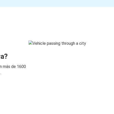
ra?
on más de 1600
.