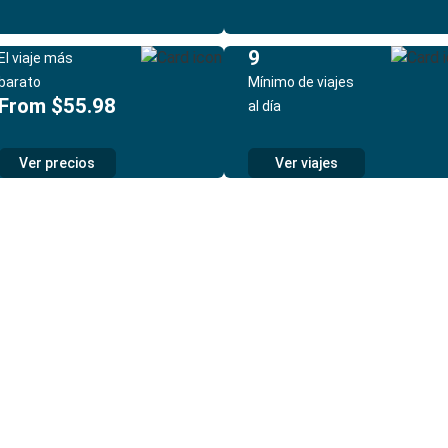
9
El viaje más
barato
Mínimo de viajes
From $55.98
al día
Ver precios
Ver viajes