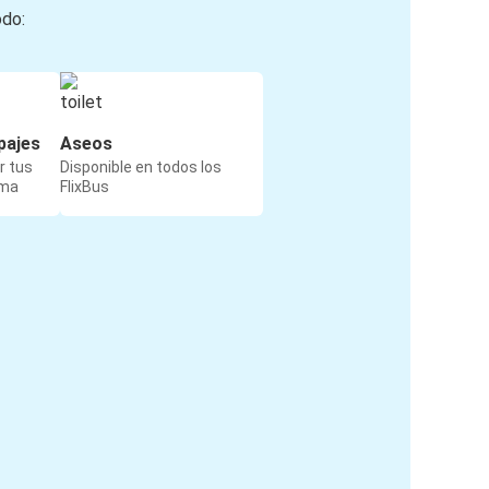
odo:
pajes
Aseos
r tus
Disponible en todos los
rma
FlixBus