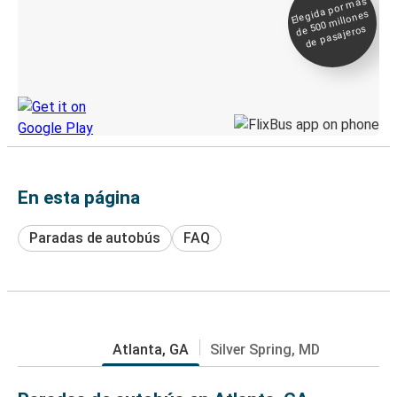
Elegida por
más
de 500
Boleto digital y
millones
seguimiento en
de pasajeros
directo
Descubre la App de Greyhound
En esta página
Paradas de autobús
FAQ
Atlanta, GA
Silver Spring, MD