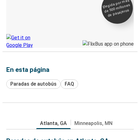
Elegida por
más
de 500
Boleto digital y
millones
seguimiento en
de pasajeros
directo
Descubre la App de Greyhound
En esta página
Paradas de autobús
FAQ
Atlanta, GA
Minneapolis, MN