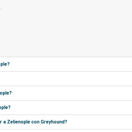
ople?
nople?
ople?
r a Zelienople con Greyhound?