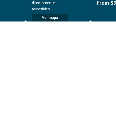
From $9
directamente
accesibles
Ver mapa