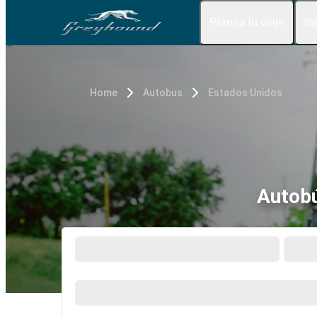
Planea tu viaje
In
Home
Autobus
Estados Unidos
Autobú