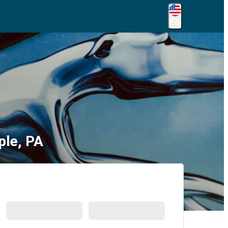
ES
ple, PA