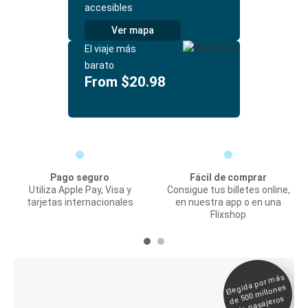
accesibles
Ver mapa
El viaje más
barato
From $20.98
Pago seguro
Fácil de comprar
Utiliza Apple Pay, Visa y
Consigue tus billetes online,
tarjetas internacionales
en nuestra app o en una
Flixshop
Elegida por
más
de 500
Boleto digital y
millones
seguimiento en
de pasajeros