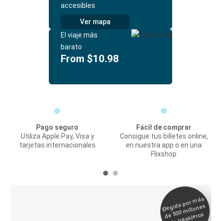
accesibles
Ver mapa
El viaje más
barato
From $10.98
Pago seguro
Fácil de comprar
Utiliza Apple Pay, Visa y
Consigue tus billetes online,
tarjetas internacionales
en nuestra app o en una
Flixshop
Elegida por
más
de 500
Boleto digital y
millones
seguimiento en
de pasajeros