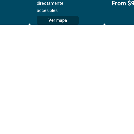
From $9
directamente
accesibles
Ver mapa