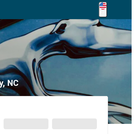
ES
y, NC