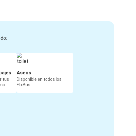
odo:
pajes
Aseos
r tus
Disponible en todos los
rma
FlixBus