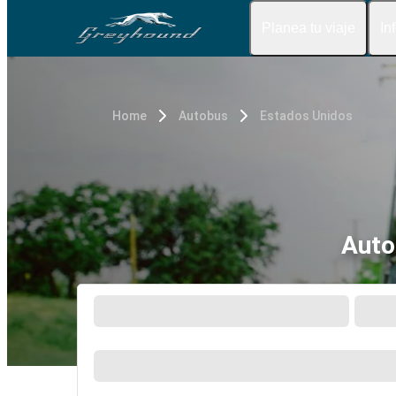
Planea tu viaje
In
Home
Autobus
Estados Unidos
Auto