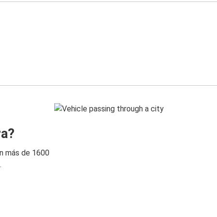
ra?
on más de 1600
.