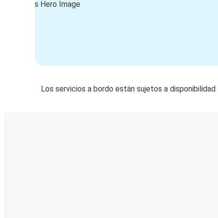
Los servicios a bordo están sujetos a disponibilidad
Boleto digital y seguimiento en
Descubre la App de Greyhound
Reserva viajes
Tus boletos
Sigue tu viaje