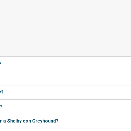
?
y?
y?
ir a Shelby con Greyhound?