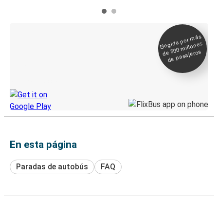
Elegida por
más
de 500
Boleto digital y
millones
seguimiento en
de pasajeros
directo
Descubre la App de Greyhound
En esta página
Paradas de autobús
FAQ