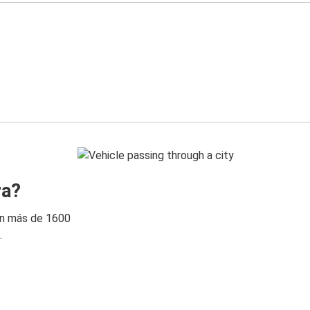
ra?
on más de 1600
.