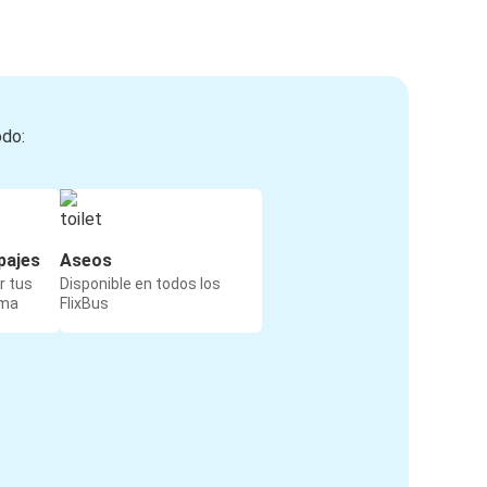
odo:
pajes
Aseos
r tus
Disponible en todos los
rma
FlixBus