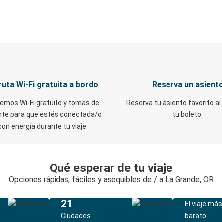
ruta Wi-Fi gratuita a bordo
Reserva un asient
emos Wi-Fi gratuito y tomas de
Reserva tu asiento favorito al
nte para que estés conectada/o
tu boleto.
con energía durante tu viaje.
Qué esperar de tu viaje
Opciones rápidas, fáciles y asequibles de / a La Grande, OR
21
El viaje más
Ciudades
barato