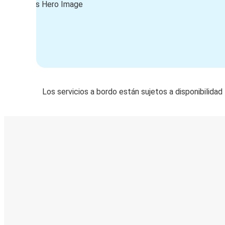
Los servicios a bordo están sujetos a disponibilidad
Boleto digital y seguimiento en
Descubre la App de Greyhound
Reserva viajes
Tus boletos
Sigue tu viaje