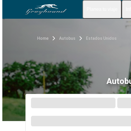
Planea tu viaje
In
Home
Autobus
Estados Unidos
Autobú