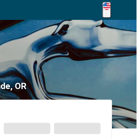
ES
nde, OR