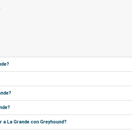
nde?
ande?
ande?
ir a La Grande con Greyhound?