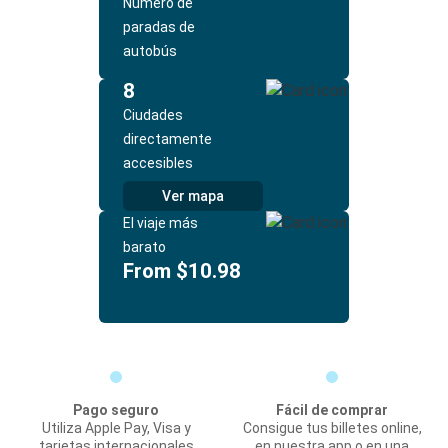
Número de
paradas de
autobús
8
Ciudades
directamente
accesibles
Ver mapa
El viaje más
barato
From $10.98
Pago seguro
Fácil de comprar
Utiliza Apple Pay, Visa y
Consigue tus billetes online,
tarjetas internacionales
en nuestra app o en una