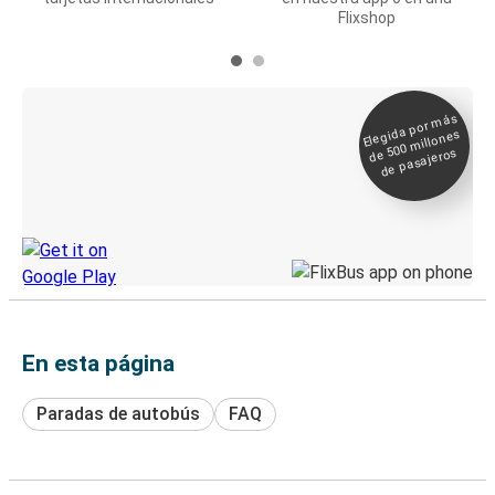
Flixshop
Elegida por
más
de 500
Boleto digital y
millones
seguimiento en
de pasajeros
directo
Descubre la App de Greyhound
En esta página
Paradas de autobús
FAQ