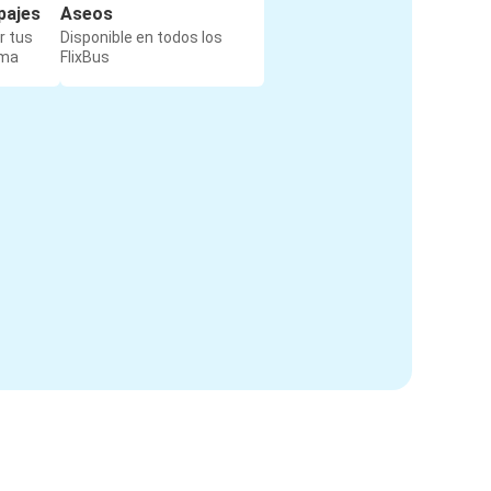
pajes
Aseos
r tus
Disponible en todos los
rma
FlixBus