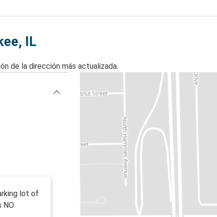
ee, IL
ón de la dirección más actualizada.
rking lot of
is NO