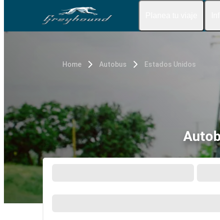
Planea tu viaje
In
Home
Autobus
Estados Unidos
Autob