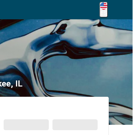
ES
ee, IL