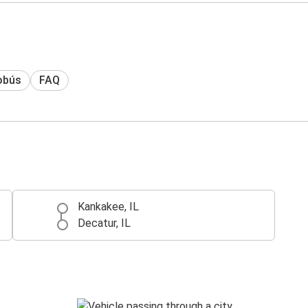
obús
FAQ
Kankakee, IL
Decatur, IL