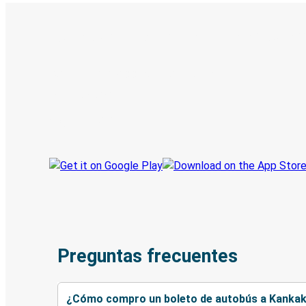
Boleto digital y seguimiento en
Descubre la App de Greyhound
Reserva viajes
Tus boletos
Sigue tu viaje
Preguntas frecuentes
¿Cómo compro un boleto de autobús a Kanka