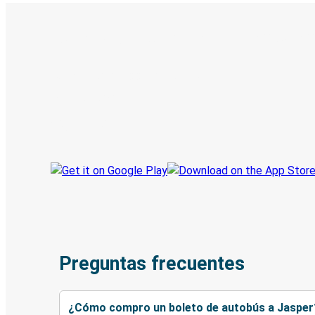
Boleto digital y seguimiento en
Descubre la App de Greyhound
Reserva viajes
Tus boletos
Sigue tu viaje
Preguntas frecuentes
¿Cómo compro un boleto de autobús a Jasper