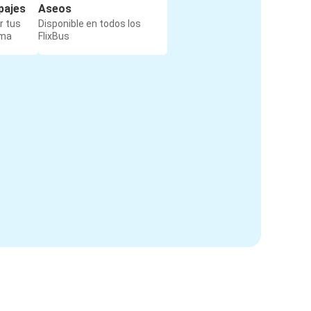
pajes
Aseos
r tus
Disponible en todos los
rma
FlixBus