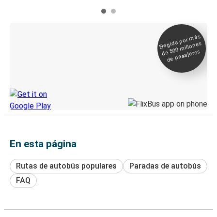
Elegida por
más
de 500
Boleto digital y
millones
seguimiento en
de pasajeros
directo
Descubre la App de Greyhound
En esta página
Rutas de autobús populares
Paradas de autobús
FAQ