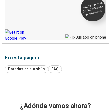
Elegida por
más
de 500
Boleto digital y
millones
seguimiento en
de pasajeros
directo
Descubre la App de Greyhound
En esta página
Paradas de autobús
FAQ
¿Adónde vamos ahora?