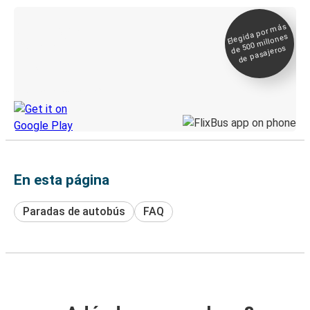
Elegida por
más
de 500
Boleto digital y
millones
seguimiento en
de pasajeros
directo
Descubre la App de Greyhound
En esta página
Paradas de autobús
FAQ