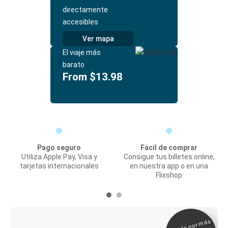
directamente
accesibles
Ver mapa
El viaje más
barato
From $13.98
Pago seguro
Fácil de comprar
Utiliza Apple Pay, Visa y
Consigue tus billetes online,
tarjetas internacionales
en nuestra app o en una
Flixshop
Elegida por
más
de 500
Boleto digital y