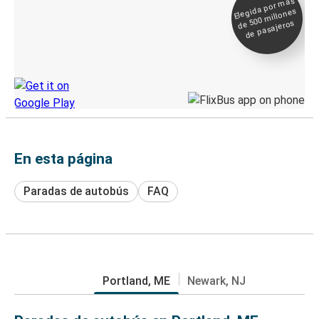
Elegida por
más
de 500
Boleto digital y
millones
seguimiento en
de pasajeros
directo
Descubre la App de Greyhound
En esta página
Paradas de autobús
FAQ
Portland, ME
Newark, NJ