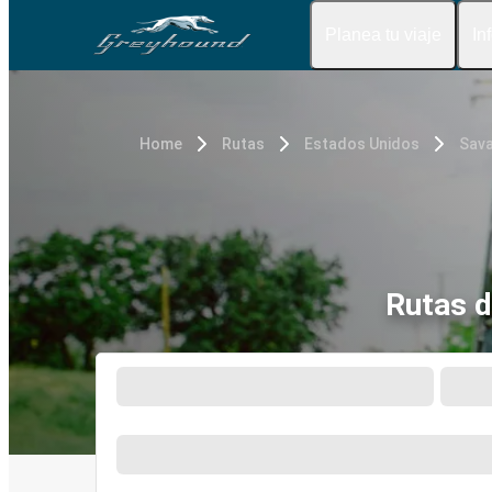
Planea tu viaje
In
Home
Rutas
Estados Unidos
Sava
Rutas d