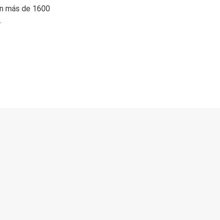
on más de 1600
.
 directo