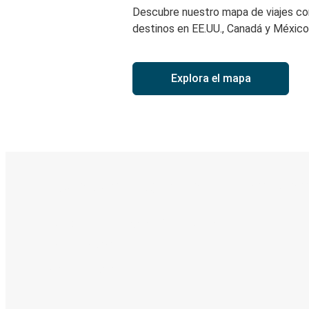
Descubre nuestro mapa de viajes c
destinos en EE.UU., Canadá y México
Explora el mapa
Boleto digital y seguimiento en
Descubre la App de Greyhound
Reserva viajes
Tus boletos
Sigue tu viaje