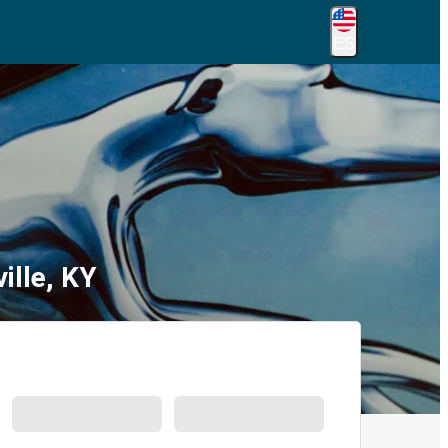
ES
ille, KY