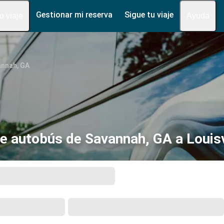
Gestionar mi reserva
Sigue tu viaje
fo viaje
Ayuda
nnah, GA
e autobús de Savannah, GA a Louisv