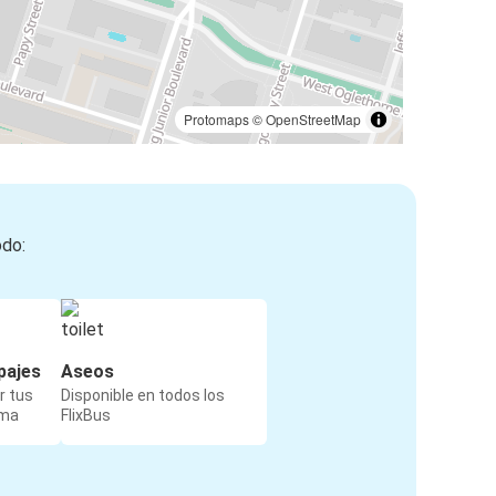
Protomaps
©
OpenStreetMap
odo:
pajes
Aseos
r tus
Disponible en todos los
rma
FlixBus