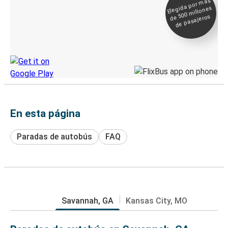
Elegida por
más
de 500
Boleto digital y
millones
seguimiento en
de pasajeros
directo
Descubre la App de Greyhound
En esta página
Paradas de autobús
FAQ
Savannah, GA
Kansas City, MO