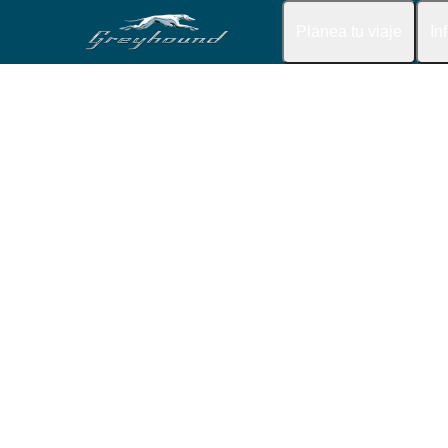
Planea tu viaje
In