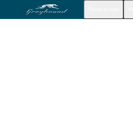
Planea tu viaje
In