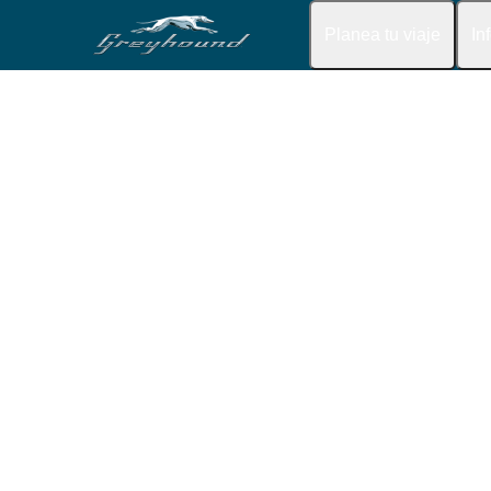
Planea tu viaje
In