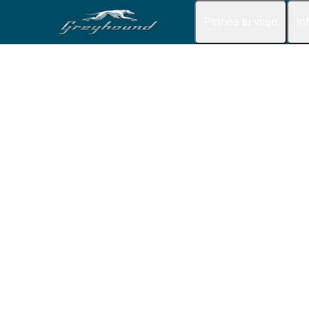
Planea tu viaje
In