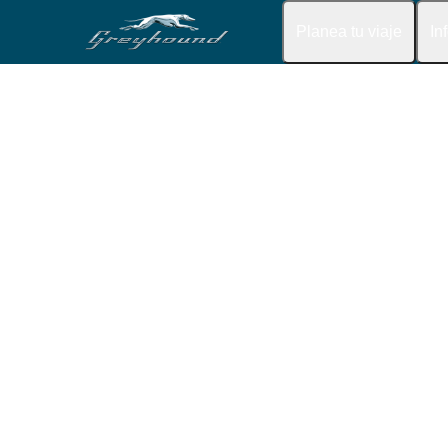
Planea tu viaje
In