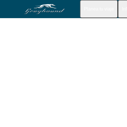
Planea tu viaje
In