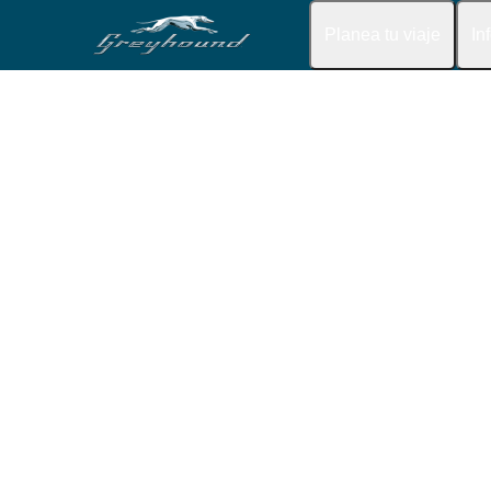
Planea tu viaje
In